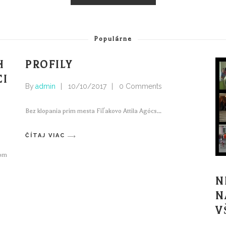
Populárne
H
PROFILY
CI
By
admin
10/10/2017
0 Comments
Bez klopania prim mesta Fiľakovo Attila Agócs
ČÍTAJ VIAC
kom
N
N
V