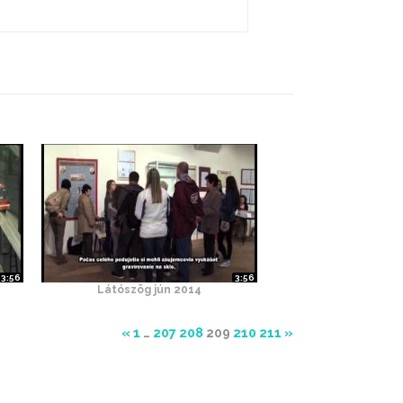
3:56
3:56
Látószög jún 2014
«
1
…
207
208
209
210
211
»