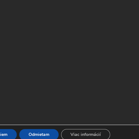
Vysielanie Tv LocAll
iem
Odmietam
Viac informácií