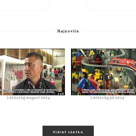
Najnovšie
3:56
Látószög august 2014
Látószög júl 2014
Vidieť všetko