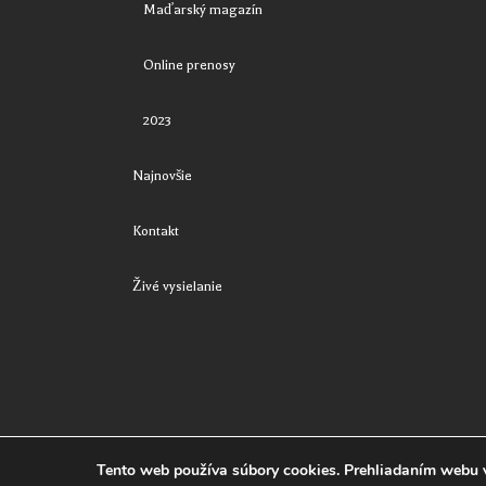
Maďarský magazín
Online prenosy
2023
Najnovšie
Kontakt
Živé vysielanie
Tv LocAll Regionálna televízia © 2023.
Privacy Policy
Tento web používa súbory cookies. Prehliadaním webu v