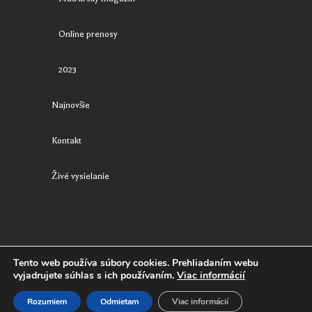
Online prenosy
2023
Najnovšie
Kontakt
Živé vysielanie
Tento web používa súbory cookies. Prehliadaním webu
Tv LocAll Regionálna televízia © 2023.
Privacy Policy
vyjadrujete súhlas s ich používaním.
Viac informácií
Rozumiem
Odmietam
Viac informácií