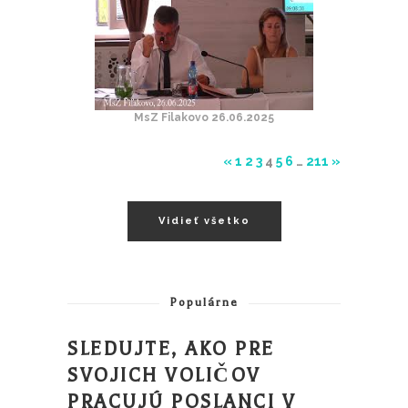
MsZ Filakovo 26.06.2025
«
1
2
3
4
5
6
…
211
»
Vidieť všetko
Populárne
SLEDUJTE, AKO PRE
SVOJICH VOLIČOV
PRACUJÚ POSLANCI V