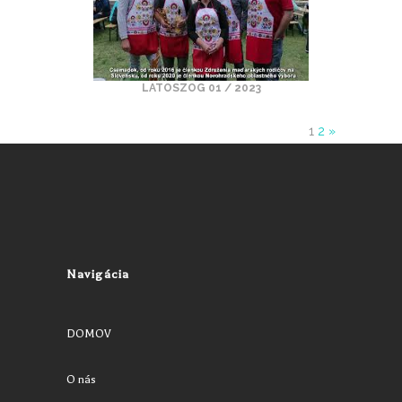
LATOSZOG 01 / 2023
1
2
»
Navigácia
DOMOV
O nás