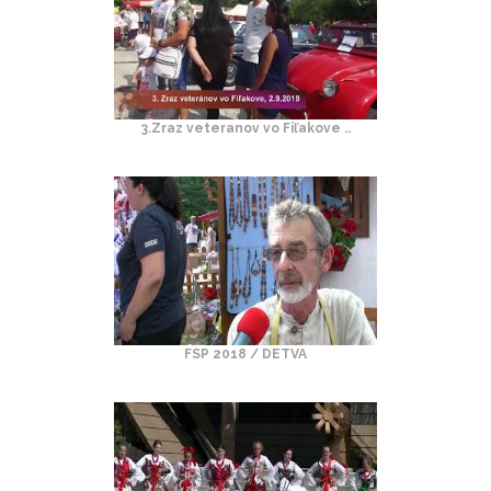
3.Zraz veteranov vo Fiľakove ..
FSP 2018 / DETVA