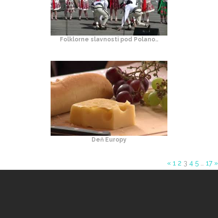
Folklorne slavnosti pod Polano..
Deň Europy
«
1
2
3
4
5
…
17
»