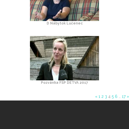
D Nábytok Lučenec
Pozvánka FSP DETVA 2017
«
1
2
3
4
5
6
…
17
»