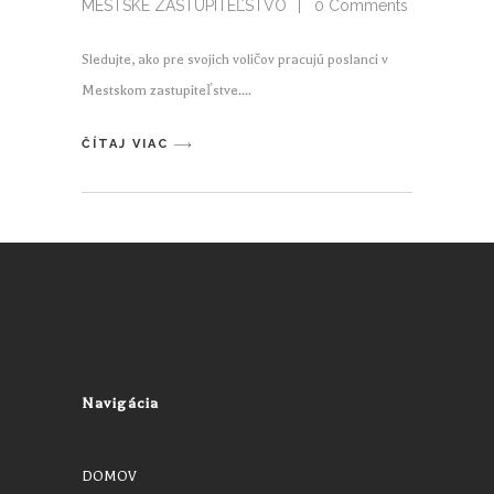
MESTSKÉ ZASTUPITEĽSTVO
0 Comments
Sledujte, ako pre svojich voličov pracujú poslanci v
Mestskom zastupiteľstve.
ČÍTAJ VIAC
Navigácia
DOMOV