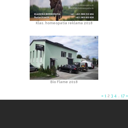
Klas. homeopatia reklama 2018
Bio Flame 2018
«
1
2
3
4
…
17
»