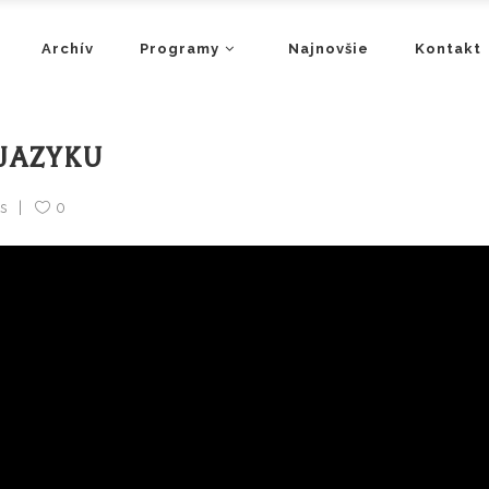
Archív
Programy
Najnovšie
Kontakt
JAZYKU
s
0