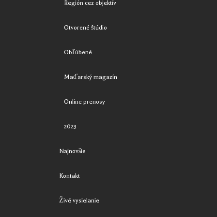
Región cez objektív
Otvorené štúdio
Obľúbené
Maďarský magazín
Online prenosy
2023
Najnovšie
Kontakt
Živé vysielanie