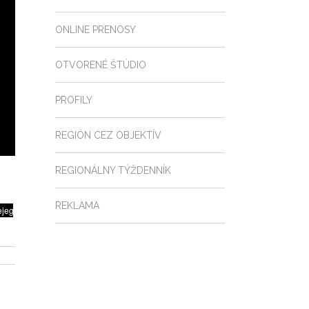
ONLINE PRENOSY
OTVORENÉ ŠTÚDIO
PROFILY
REGIÓN CEZ OBJEKTÍV
REGIONÁLNY TÝŽDENNÍK
REKLAMA