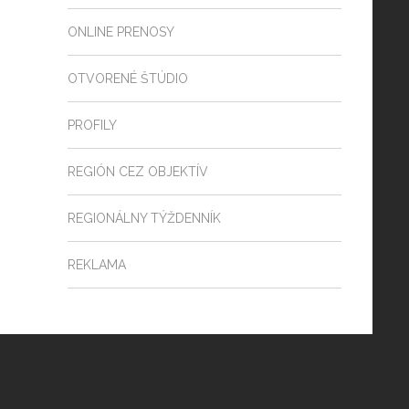
ONLINE PRENOSY
OTVORENÉ ŠTÚDIO
PROFILY
REGIÓN CEZ OBJEKTÍV
REGIONÁLNY TÝŽDENNÍK
REKLAMA