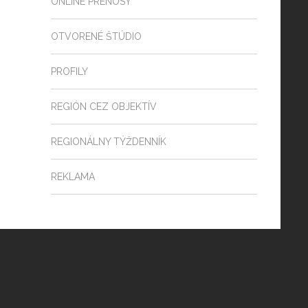
ONLINE PRENOSY
OTVORENÉ ŠTÚDIO
PROFILY
REGIÓN CEZ OBJEKTÍV
REGIONÁLNY TÝŽDENNÍK
REKLAMA