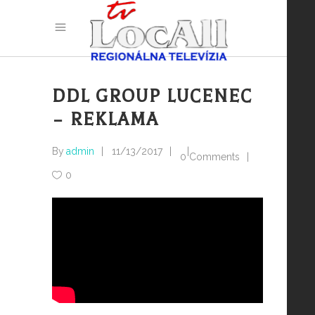
DDL GROUP LUCENEC
– REKLAMA
By
admin
11/13/2017
0 Comments
0