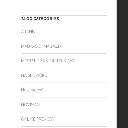
BLOG CATEGORIES
ARCHÍV
MAĎARSKÝ MAGAZIN
MESTSKÉ ZASTUPITEĽSTVO
NA SLOVÍČKO
Nezaradené
NOVINKA!
ONLINE PRENOSY