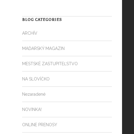
BLOG CATEGORIES
ARCHÍV
MAĎARSKÝ MAGAZIN
MESTSKÉ ZASTUPITEĽSTVO
NA SLOVÍČKO
Nezaradené
NOVINKA!
ONLINE PRENOSY