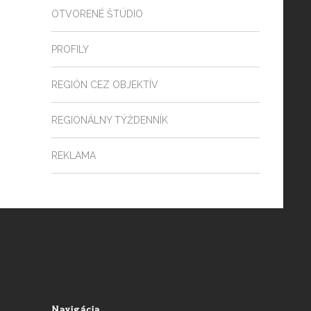
OTVORENÉ ŠTÚDIO
PROFILY
REGIÓN CEZ OBJEKTÍV
REGIONÁLNY TÝŽDENNÍK
REKLAMA
Navigácia