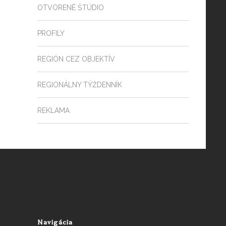
OTVORENÉ ŠTÚDIO
PROFILY
REGIÓN CEZ OBJEKTÍV
REGIONÁLNY TÝŽDENNÍK
REKLAMA
Navigácia