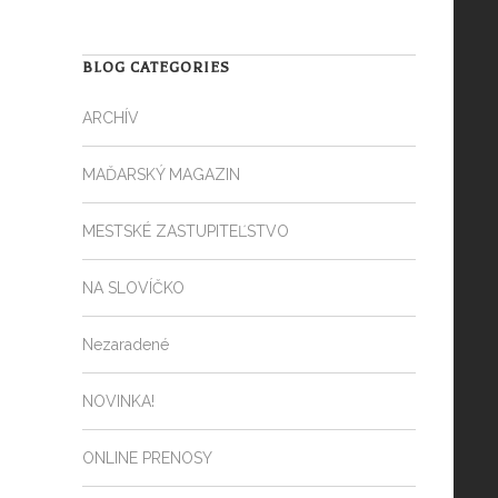
BLOG CATEGORIES
ARCHÍV
MAĎARSKÝ MAGAZIN
MESTSKÉ ZASTUPITEĽSTVO
NA SLOVÍČKO
Nezaradené
NOVINKA!
ONLINE PRENOSY