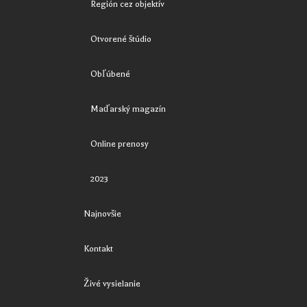
Región cez objektív
Otvorené štúdio
Obľúbené
Maďarský magazín
Online prenosy
2023
Najnovšie
Kontakt
Živé vysielanie