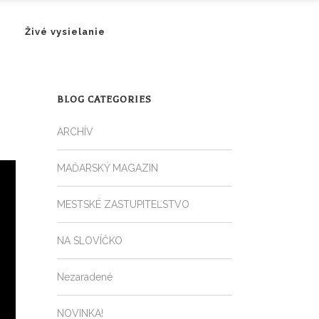
Živé vysielanie
BLOG CATEGORIES
ARCHÍV
MAĎARSKÝ MAGAZIN
MESTSKÉ ZASTUPITEĽSTVO
NA SLOVÍČKO
Nezaradené
NOVINKA!