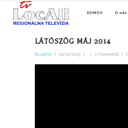
DOMOV
O nás
LÁTÓSZÖG MÁJ 2014
By
admin
05/17/2015
0 Comments