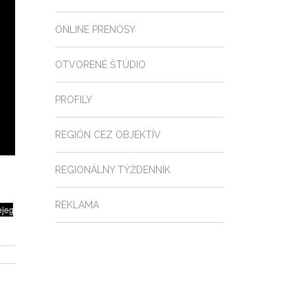
ONLINE PRENOSY
OTVORENÉ ŠTÚDIO
PROFILY
REGIÓN CEZ OBJEKTÍV
REGIONÁLNY TÝŽDENNÍK
REKLAMA