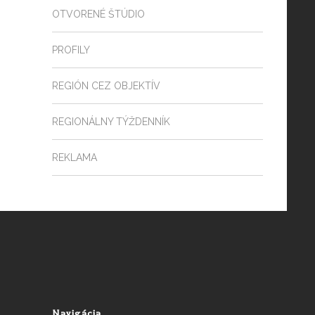
OTVORENÉ ŠTÚDIO
PROFILY
REGIÓN CEZ OBJEKTÍV
REGIONÁLNY TÝŽDENNÍK
REKLAMA
Navigácia