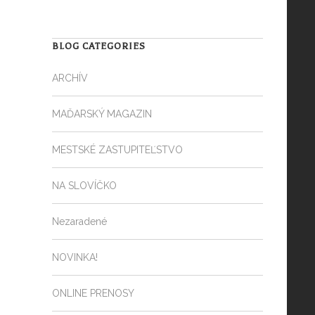
BLOG CATEGORIES
ARCHÍV
MAĎARSKÝ MAGAZIN
MESTSKÉ ZASTUPITEĽSTVO
NA SLOVÍČKO
Nezaradené
NOVINKA!
ONLINE PRENOSY