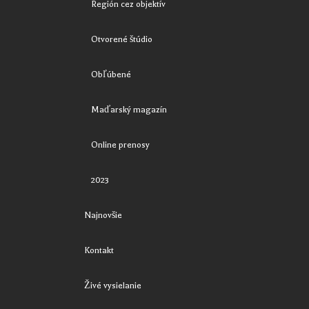
Región cez objektív
Otvorené štúdio
Obľúbené
Maďarský magazín
Online prenosy
2023
Najnovšie
Kontakt
Živé vysielanie