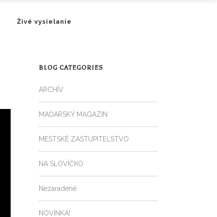
Živé vysielanie
BLOG CATEGORIES
ARCHÍV
MAĎARSKÝ MAGAZIN
MESTSKÉ ZASTUPITEĽSTVO
NA SLOVÍČKO
Nezaradené
NOVINKA!