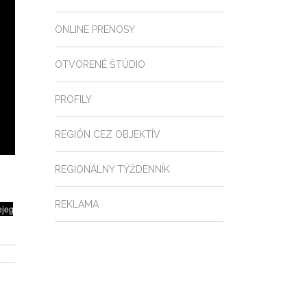
ONLINE PRENOSY
OTVORENÉ ŠTÚDIO
PROFILY
REGIÓN CEZ OBJEKTÍV
REGIONÁLNY TÝŽDENNÍK
REKLAMA