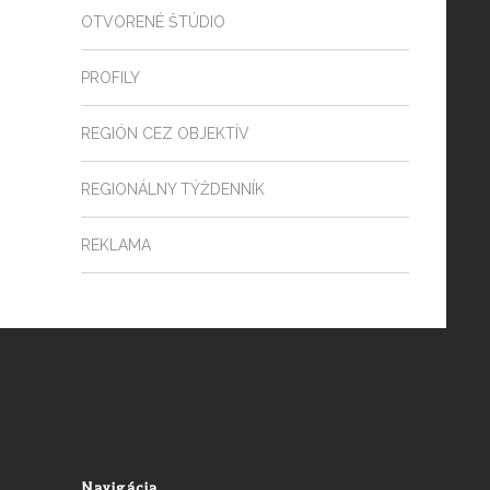
OTVORENÉ ŠTÚDIO
PROFILY
REGIÓN CEZ OBJEKTÍV
REGIONÁLNY TÝŽDENNÍK
REKLAMA
Navigácia