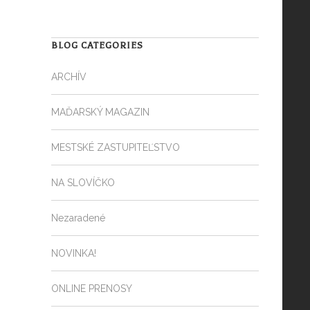
BLOG CATEGORIES
ARCHÍV
MAĎARSKÝ MAGAZIN
MESTSKÉ ZASTUPITEĽSTVO
NA SLOVÍČKO
Nezaradené
NOVINKA!
ONLINE PRENOSY