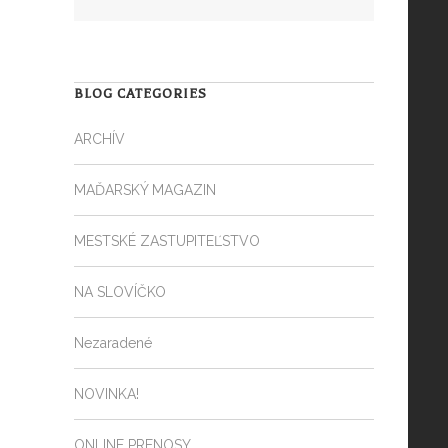
BLOG CATEGORIES
ARCHÍV
MAĎARSKÝ MAGAZIN
MESTSKÉ ZASTUPITEĽSTVO
NA SLOVÍČKO
Nezaradené
NOVINKA!
ONLINE PRENOSY