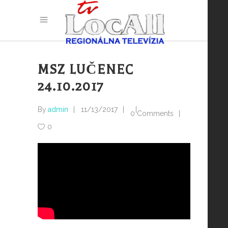
MSZ LUČENEC
24.10.2017
By
admin
11/13/2017
0 Comments
0