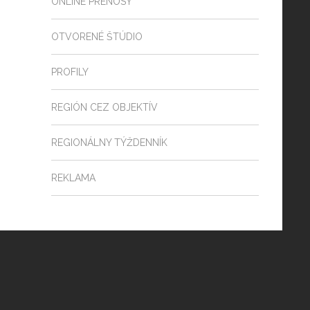
ONLINE PRENOSY
OTVORENÉ ŠTÚDIO
PROFILY
REGIÓN CEZ OBJEKTÍV
REGIONÁLNY TÝŽDENNÍK
REKLAMA