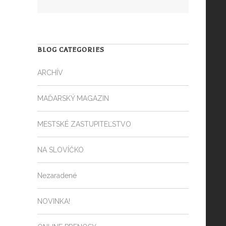
BLOG CATEGORIES
ARCHÍV
MAĎARSKÝ MAGAZIN
MESTSKÉ ZASTUPITEĽSTVO
NA SLOVÍČKO
Nezaradené
NOVINKA!