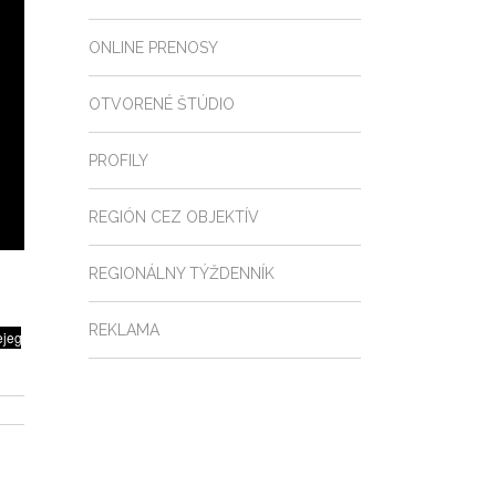
ONLINE PRENOSY
OTVORENÉ ŠTÚDIO
PROFILY
REGIÓN CEZ OBJEKTÍV
REGIONÁLNY TÝŽDENNÍK
REKLAMA