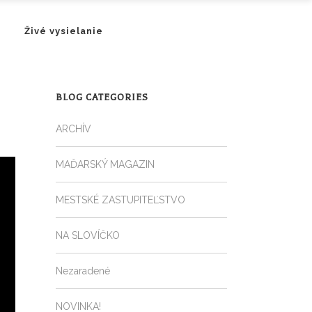
Živé vysielanie
BLOG CATEGORIES
ARCHÍV
MAĎARSKÝ MAGAZIN
MESTSKÉ ZASTUPITEĽSTVO
NA SLOVÍČKO
Nezaradené
NOVINKA!