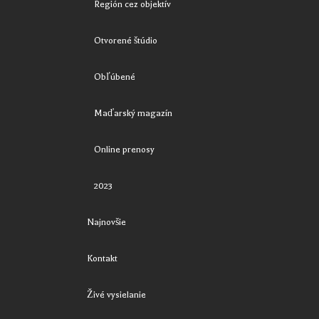
Región cez objektív
Otvorené štúdio
Obľúbené
Maďarský magazín
Online prenosy
2023
Najnovšie
Kontakt
Živé vysielanie