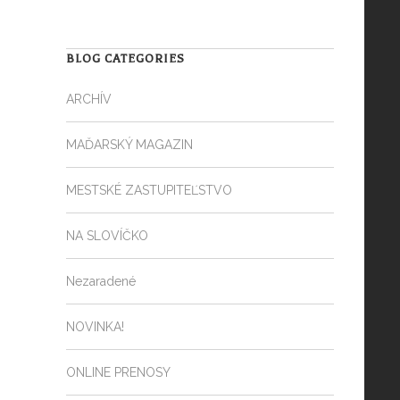
BLOG CATEGORIES
ARCHÍV
MAĎARSKÝ MAGAZIN
MESTSKÉ ZASTUPITEĽSTVO
NA SLOVÍČKO
Nezaradené
NOVINKA!
ONLINE PRENOSY