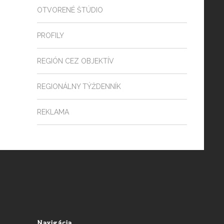
OTVORENÉ ŠTÚDIO
PROFILY
REGIÓN CEZ OBJEKTÍV
REGIONÁLNY TÝŽDENNÍK
REKLAMA
Navigácia