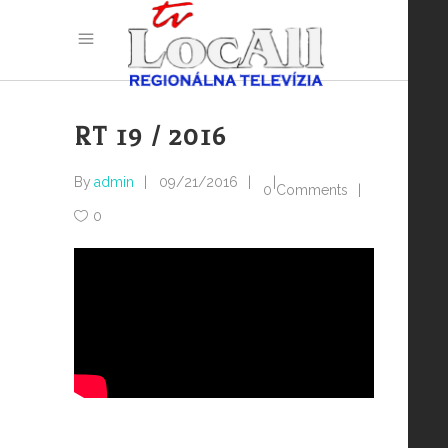
RT 19 / 2016
By
admin
09/21/2016
0 Comments
0