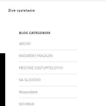
Živé vysielanie
BLOG CATEGORIES
ARCHÍV
MAĎARSKÝ MAGAZIN
MESTSKÉ ZASTUPITEĽSTVO
NA SLOVÍČKO
Nezaradené
NOVINKA!