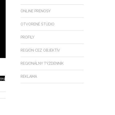
ONLINE PRENOSY
OTVORENÉ ŠTÚDIO
PROFILY
REGIÓN CEZ OBJEKTÍV
REGIONÁLNY TÝŽDENNÍK
REKLAMA