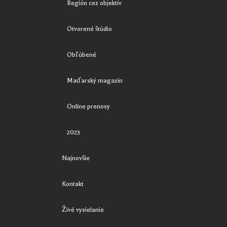
Región cez objektív
Otvorené štúdio
Obľúbené
Maďarský magazín
Online prenosy
2023
Najnovšie
Kontakt
Živé vysielanie