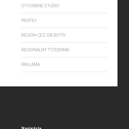
OTVORENÉ ŠTÚDIO
PROFILY
REGIÓN CEZ OBJEKTÍV
REGIONÁLNY TÝŽDENNÍK
REKLAMA
Navigácia