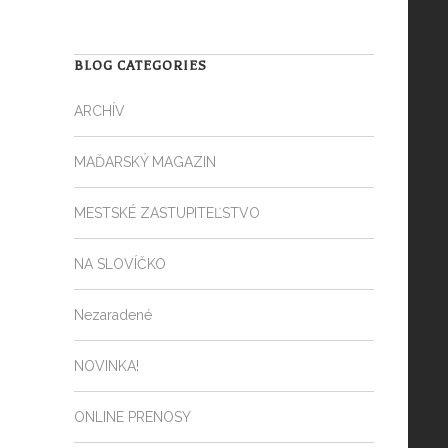
BLOG CATEGORIES
ARCHÍV
MAĎARSKÝ MAGAZIN
MESTSKÉ ZASTUPITEĽSTVO
NA SLOVÍČKO
Nezaradené
NOVINKA!
ONLINE PRENOSY