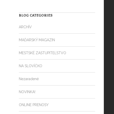
BLOG CATEGORIES
ARCHÍV
MAĎARSKÝ MAGAZIN
MESTSKÉ ZASTUPITEĽSTVO
NA SLOVÍČKO
Nezaradené
NOVINKA!
ONLINE PRENOSY