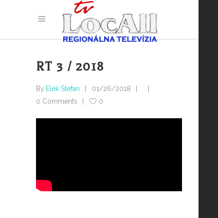
RT 3 / 2018
By
Elek Stefan
01/26/2018
0 Comments
0