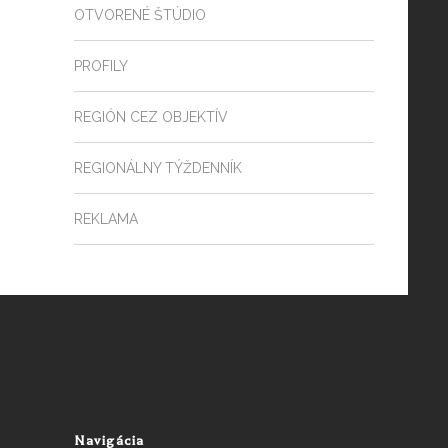
OTVORENÉ ŠTÚDIO
PROFILY
REGIÓN CEZ OBJEKTÍV
REGIONÁLNY TÝŽDENNÍK
REKLAMA
Navigácia