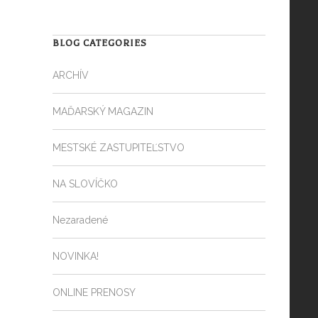
BLOG CATEGORIES
ARCHÍV
MAĎARSKÝ MAGAZIN
MESTSKÉ ZASTUPITEĽSTVO
NA SLOVÍČKO
Nezaradené
NOVINKA!
ONLINE PRENOSY