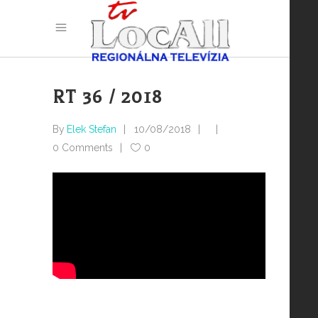
RT 36 / 2018
By
Elek Stefan
10/08/2018
0 Comments
0