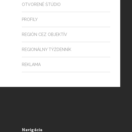
OTVORENÉ ŠTÚDIO
PROFILY
REGIÓN CEZ OBJEKTÍV
REGIONÁLNY TÝŽDENNÍK
REKLAMA
Navigácia