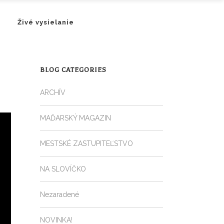
Živé vysielanie
BLOG CATEGORIES
ARCHÍV
MAĎARSKÝ MAGAZIN
MESTSKÉ ZASTUPITEĽSTVO
NA SLOVÍČKO
Nezaradené
NOVINKA!