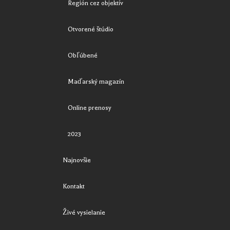
Región cez objektív
Otvorené štúdio
Obľúbené
Maďarský magazín
Online prenosy
2023
Najnovšie
Kontakt
Živé vysielanie