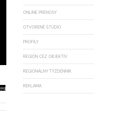
ONLINE PRENOSY
OTVORENÉ ŠTÚDIO
PROFILY
REGIÓN CEZ OBJEKTÍV
REGIONÁLNY TÝŽDENNÍK
REKLAMA