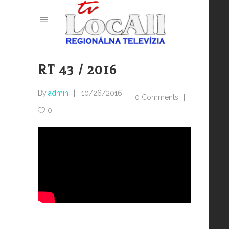
RT 43 / 2016
By
admin
10/26/2016
0 Comments
0