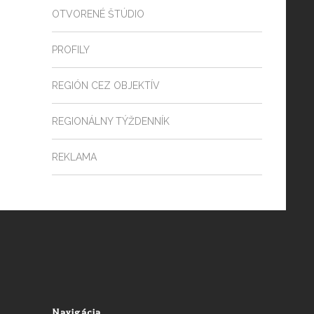
OTVORENÉ ŠTÚDIO
PROFILY
REGIÓN CEZ OBJEKTÍV
REGIONÁLNY TÝŽDENNÍK
REKLAMA
Navigácia