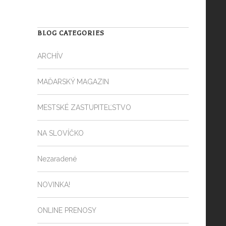
BLOG CATEGORIES
ARCHÍV
MAĎARSKÝ MAGAZIN
MESTSKÉ ZASTUPITEĽSTVO
NA SLOVÍČKO
Nezaradené
NOVINKA!
ONLINE PRENOSY