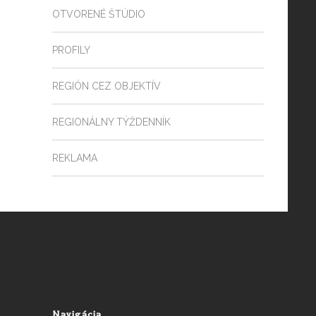
OTVORENÉ ŠTÚDIO
PROFILY
REGIÓN CEZ OBJEKTÍV
REGIONÁLNY TÝŽDENNÍK
REKLAMA
Navigácia