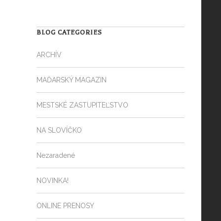
BLOG CATEGORIES
ARCHÍV
MAĎARSKÝ MAGAZIN
MESTSKÉ ZASTUPITEĽSTVO
NA SLOVÍČKO
Nezaradené
NOVINKA!
ONLINE PRENOSY