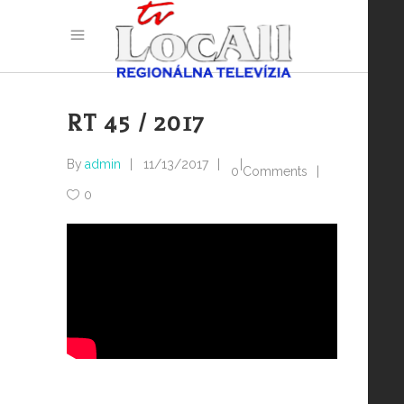
RT 45 / 2017
By
admin
11/13/2017
0 Comments
0