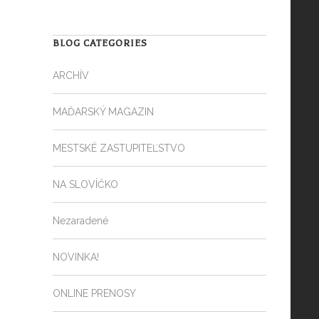
BLOG CATEGORIES
ARCHÍV
MAĎARSKÝ MAGAZIN
MESTSKÉ ZASTUPITEĽSTVO
NA SLOVÍČKO
Nezaradené
NOVINKA!
ONLINE PRENOSY