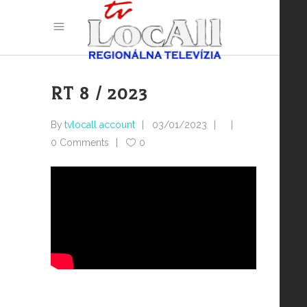
RT 8 / 2023
By
tvlocall account
03/01/2023
0 Comments
0