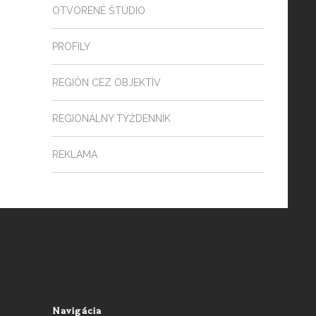
OTVORENÉ ŠTÚDIO
PROFILY
REGIÓN CEZ OBJEKTÍV
REGIONÁLNY TÝŽDENNÍK
REKLAMA
Navigácia