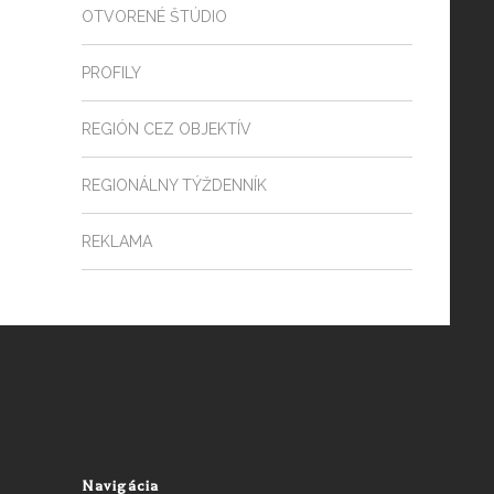
OTVORENÉ ŠTÚDIO
PROFILY
REGIÓN CEZ OBJEKTÍV
REGIONÁLNY TÝŽDENNÍK
REKLAMA
Navigácia