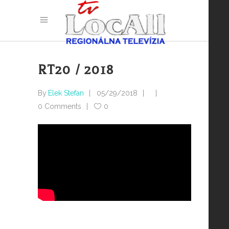
RT20 / 2018
By
Elek Stefan
05/29/2018
0 Comments
0