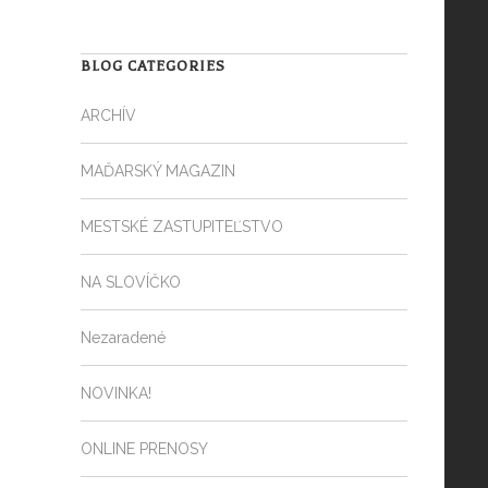
BLOG CATEGORIES
ARCHÍV
MAĎARSKÝ MAGAZIN
MESTSKÉ ZASTUPITEĽSTVO
NA SLOVÍČKO
Nezaradené
NOVINKA!
ONLINE PRENOSY