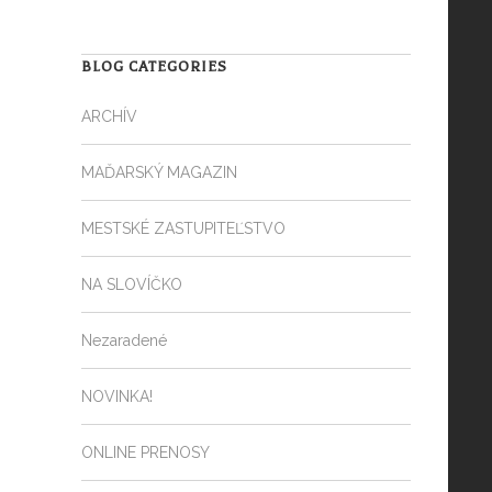
BLOG CATEGORIES
ARCHÍV
MAĎARSKÝ MAGAZIN
MESTSKÉ ZASTUPITEĽSTVO
NA SLOVÍČKO
Nezaradené
NOVINKA!
ONLINE PRENOSY