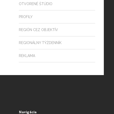
OTVORENÉ ŠTÚDIO
PROFILY
REGIÓN CEZ OBJEKTÍV
REGIONÁLNY TÝŽDENNÍK
REKLAMA
Navigácia