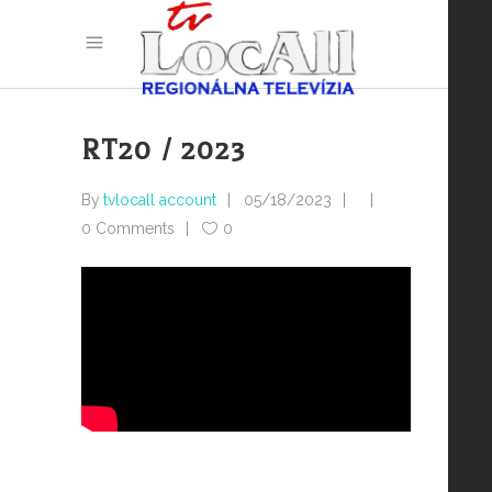
RT20 / 2023
By
tvlocall account
05/18/2023
0 Comments
0