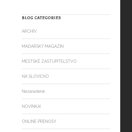
BLOG CATEGORIES
ARCHÍV
MAĎARSKÝ MAGAZIN
MESTSKÉ ZASTUPITEĽSTVO
NA SLOVÍČKO
Nezaradené
NOVINKA!
ONLINE PRENOSY