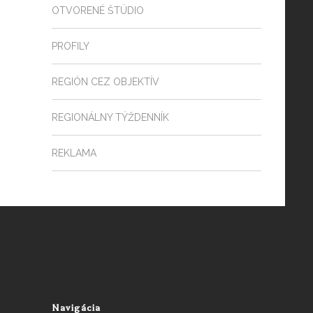
OTVORENÉ ŠTÚDIO
PROFILY
REGIÓN CEZ OBJEKTÍV
REGIONÁLNY TÝŽDENNÍK
REKLAMA
Navigácia