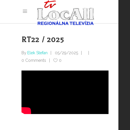
RT22 / 2025
By
Elek Stefan
05/29/2025
0 Comments
0