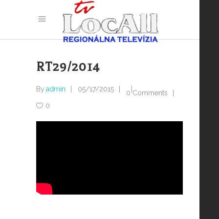
RT29/2014
By
admin
05/17/2015
0 Comments
0