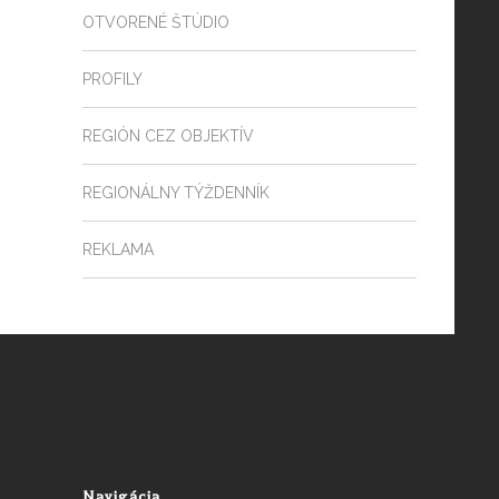
OTVORENÉ ŠTÚDIO
PROFILY
REGIÓN CEZ OBJEKTÍV
REGIONÁLNY TÝŽDENNÍK
REKLAMA
Navigácia