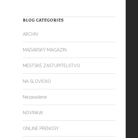
BLOG CATEGORIES
ARCHÍV
MAĎARSKÝ MAGAZIN
MESTSKÉ ZASTUPITEĽSTVO
NA SLOVÍČKO
Nezaradené
NOVINKA!
ONLINE PRENOSY