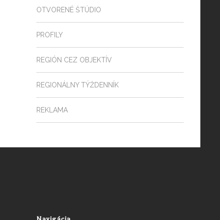
OTVORENÉ ŠTÚDIO
PROFILY
REGIÓN CEZ OBJEKTÍV
REGIONÁLNY TÝŽDENNÍK
REKLAMA
Navigácia