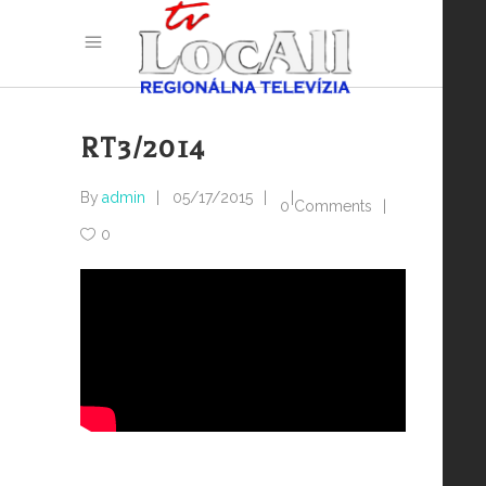
RT3/2014
By
admin
05/17/2015
0 Comments
0