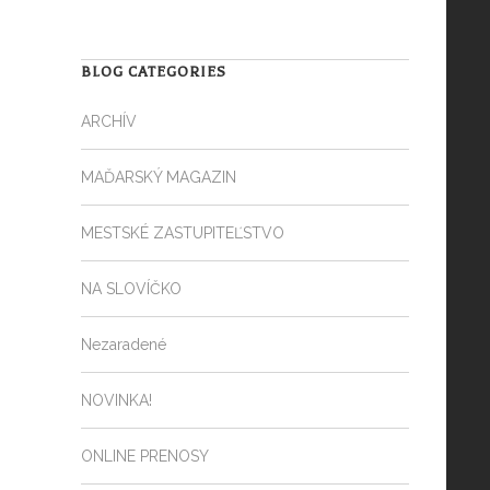
BLOG CATEGORIES
ARCHÍV
MAĎARSKÝ MAGAZIN
MESTSKÉ ZASTUPITEĽSTVO
NA SLOVÍČKO
Nezaradené
NOVINKA!
ONLINE PRENOSY