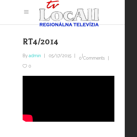
RT4/2014
By
admin
05/17/2015
0 Comments
0