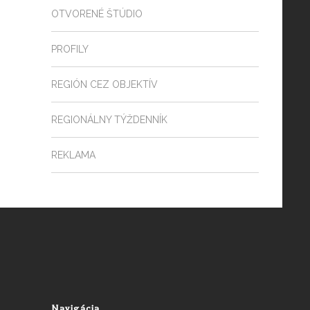
OTVORENÉ ŠTÚDIO
PROFILY
REGIÓN CEZ OBJEKTÍV
REGIONÁLNY TÝŽDENNÍK
REKLAMA
Navigácia