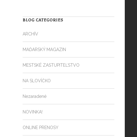
BLOG CATEGORIES
ARCHÍV
MAĎARSKÝ MAGAZIN
MESTSKÉ ZASTUPITEĽSTVO
NA SLOVÍČKO
Nezaradené
NOVINKA!
ONLINE PRENOSY