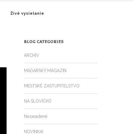
Živé vysielanie
BLOG CATEGORIES
ARCHÍV
MAĎARSKÝ MAGAZIN
MESTSKÉ ZASTUPITEĽSTVO
NA SLOVÍČKO
Nezaradené
NOVINKA!