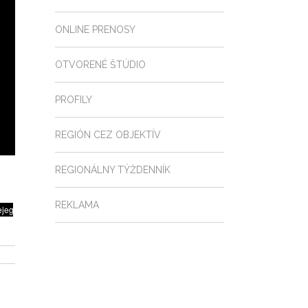
ONLINE PRENOSY
OTVORENÉ ŠTÚDIO
PROFILY
REGIÓN CEZ OBJEKTÍV
REGIONÁLNY TÝŽDENNÍK
REKLAMA