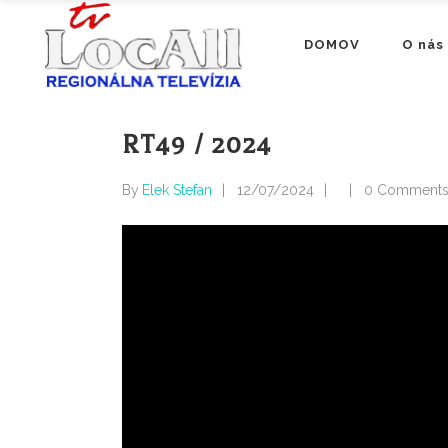
DOMOV
O nás
RT49 / 2024
By
Elek Stefan
12/07/2024
0 Comment