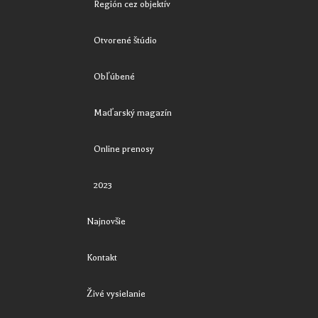
Región cez objektív
Otvorené štúdio
Obľúbené
Maďarský magazín
Online prenosy
2023
Najnovšie
Kontakt
Živé vysielanie