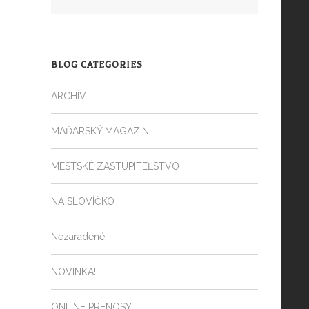
BLOG CATEGORIES
ARCHÍV
MAĎARSKÝ MAGAZIN
MESTSKÉ ZASTUPITEĽSTVO
NA SLOVÍČKO
Nezaradené
NOVINKA!
ONLINE PRENOSY