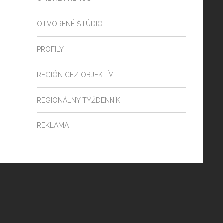
OTVORENÉ ŠTÚDIO
PROFILY
REGIÓN CEZ OBJEKTÍV
REGIONÁLNY TÝŽDENNÍK
REKLAMA