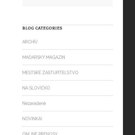
BLOG CATEGORIES
ARCHÍV
MAĎARSKÝ MAGAZIN
MESTSKÉ ZASTUPITEĽSTVO
NA SLOVÍČKO
Nezaradené
NOVINKA!
ONLINE PRENOSY