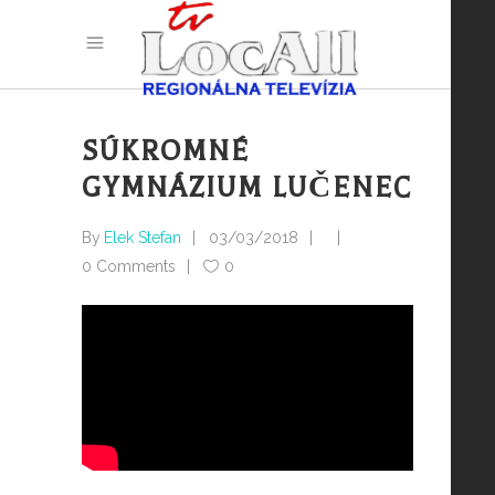
SÚKROMNÉ
GYMNÁZIUM LUČENEC
By
Elek Stefan
03/03/2018
0 Comments
0