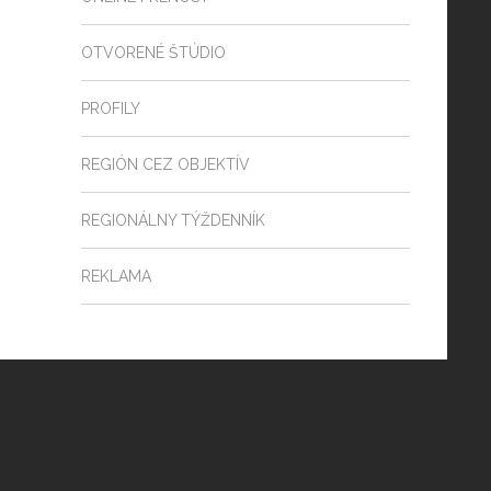
OTVORENÉ ŠTÚDIO
PROFILY
REGIÓN CEZ OBJEKTÍV
REGIONÁLNY TÝŽDENNÍK
REKLAMA