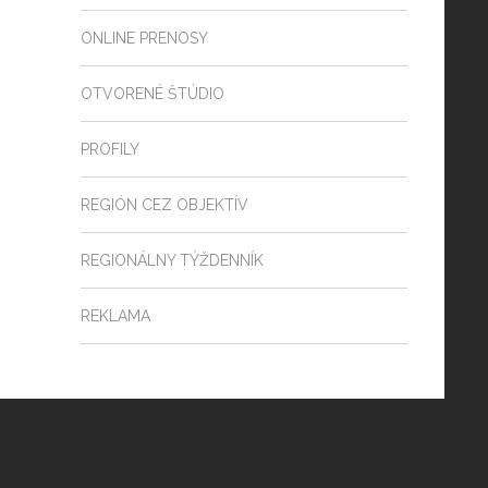
ONLINE PRENOSY
OTVORENÉ ŠTÚDIO
PROFILY
REGIÓN CEZ OBJEKTÍV
REGIONÁLNY TÝŽDENNÍK
REKLAMA