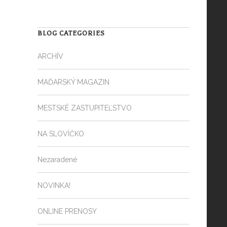
BLOG CATEGORIES
ARCHÍV
MAĎARSKÝ MAGAZIN
MESTSKÉ ZASTUPITEĽSTVO
NA SLOVÍČKO
Nezaradené
NOVINKA!
ONLINE PRENOSY