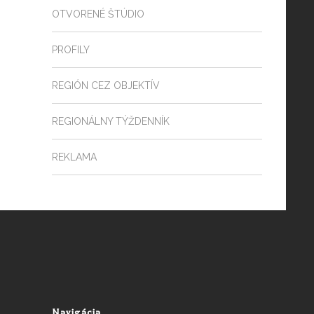
OTVORENÉ ŠTÚDIO
PROFILY
REGIÓN CEZ OBJEKTÍV
REGIONÁLNY TÝŽDENNÍK
REKLAMA
Navigácia