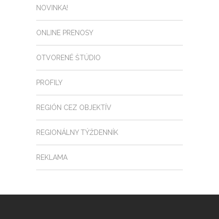
NOVINKA!
ONLINE PRENOSY
OTVORENÉ ŠTÚDIO
PROFILY
REGIÓN CEZ OBJEKTÍV
REGIONÁLNY TÝŽDENNÍK
REKLAMA